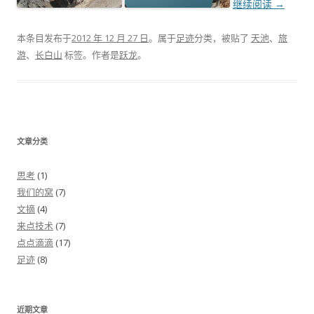
继续阅读
→
本条目发布于
2012 年 12 月 27 日
。属于
足迹
分类，被贴了
天池
、
旅
游
、
长白山
标签。
作者是
跃龙
。
文章分类
思考
(1)
我们的窝
(7)
文摘
(4)
来点技术
(7)
点点滴滴
(17)
足迹
(8)
近期文章