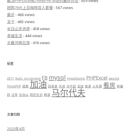
解决PHPExcel和ThinkPHP冲突的最好办法
- 659 views
团购78元上岛咖啡双人套餐
- 567 views
最近
- 466 views
关于
- 465 views
长白山天池游
- 458 views
幸福生活
- 444 views
北戴河两日游
- 416 views
标签
mysql
FB
PHPExcel
2011
Auto_increment
mysqldump
swoole
加油
看房
ThinkPHP
函数
回老家
天池
对不起
总结
旅游
火车票
转编
马尔代夫
码
过年
长白山
阳历生日
韩语
文章归档
2020年4月