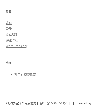
功能
注册
登录
文章
RSS
评论
RSS
WordPress.org
链接
韩国影视资讯网
©跃龙&宝卡の点点滴滴 |
吉ICP备16004551号-1
|
| Powered by