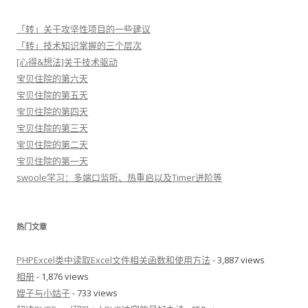
「转」关于攻坚性项目的一些建议
「转」技术知识掌握的三个层次
[心得&想法]关于技术驱动
宝贝住院的第六天
宝贝住院的第五天
宝贝住院的第四天
宝贝住院的第三天
宝贝住院的第二天
宝贝住院的第一天
swoole学习：多端口监听、热重启以及Timer进阶等
热门文章
PHPExcel类中读取Excel文件相关函数和使用方法
- 3,887 views
相册
- 1,876 views
嫂子与小姑子
- 733 views