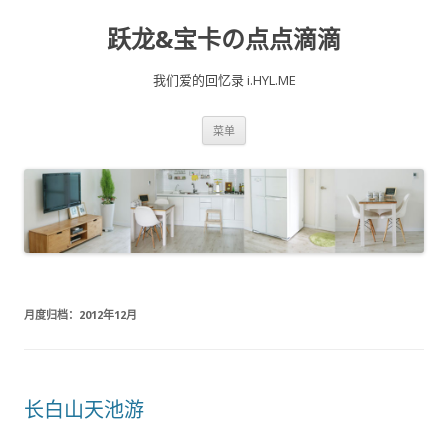
跃龙&宝卡の点点滴滴
我们爱的回忆录 i.HYL.ME
跳
菜单
至
内
容
月度归档：
2012年12月
长白山天池游