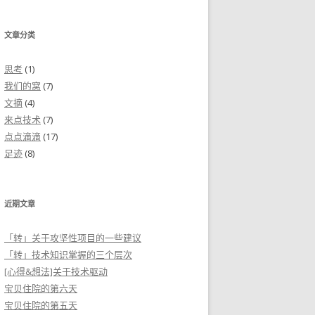
文章分类
思考
(1)
我们的窝
(7)
文摘
(4)
来点技术
(7)
点点滴滴
(17)
足迹
(8)
近期文章
「转」关于攻坚性项目的一些建议
「转」技术知识掌握的三个层次
[心得&想法]关于技术驱动
宝贝住院的第六天
宝贝住院的第五天