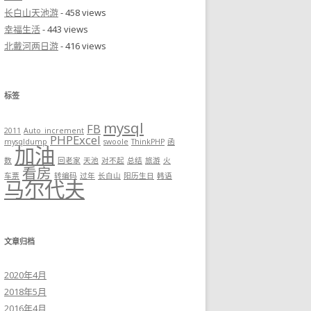
长白山天池游
- 458 views
幸福生活
- 443 views
北戴河两日游
- 416 views
标签
mysql
FB
2011
Auto_increment
PHPExcel
mysqldump
swoole
ThinkPHP
函
加油
数
回老家
天池
对不起
总结
旅游
火
看房
车票
转编码
过年
长白山
阳历生日
韩语
马尔代夫
文章归档
2020年4月
2018年5月
2016年4月