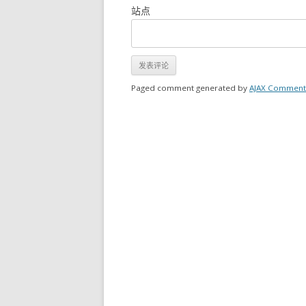
站点
Paged comment generated by
AJAX Comment