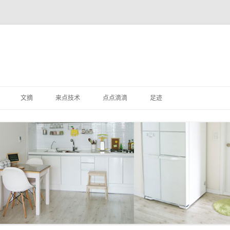
跳
至
文摘
来点技术
点点滴滴
足迹
内
容