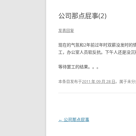
公司那点屁事(2)
发表回复
现在的气氛和2年前过年时双薪没发时的
工，办公室人员软反抗。下午人还是没沉
等待罢工的结果。。。
本条目发布于
2011 年 09 月 28 日
。属于未分
文
←
公司那点屁事
章