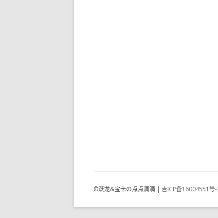
©跃龙&宝卡の点点滴滴 |
吉ICP备16004551号-