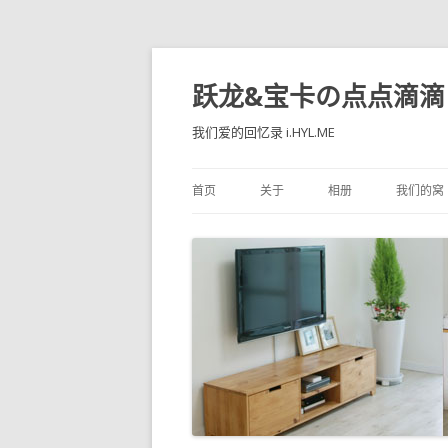
跃龙&宝卡の点点滴滴
我们爱的回忆录 i.HYL.ME
首页
关于
相册
我们的窝