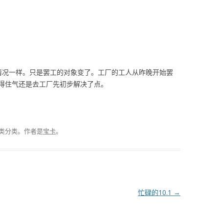
情况一样。只是罢工的对象变了。工厂的工人从昨晚开始罢
得住气还是去工厂先初步解决了点。
类分类。
作者是
宝卡
。
忙碌的10.1
→