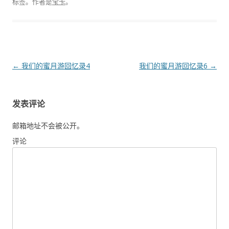
标签。
作者是
宝卡
。
文
←
我们的蜜月游回忆录4
我们的蜜月游回忆录6
→
章
导
发表评论
航
邮箱地址不会被公开。
评论