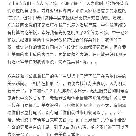
早上8点我们正点去吃早饭。不写早餐了，因为此时已经好怀念我
们沙屋的自助餐。或许对很多外国人来讲大家都愿意享受水屋的
“美食”。但对于我们这种平民来说还是比较喜欢自助餐。嘿嘿。
吃完饭回来我们还是疯狂在我们水屋的海域里玩。中午我俩都没
有打算去吃午饭，幸好我有先见之明买了2个简易米饭。中午老公
和我几经波折拿两个简易米饭和带过去的榨菜对付了我俩的午
餐。或许这样的饭菜在国内的时候让你吃你都不愿意吃，但在我
们美丽的水上屋的客厅里，面朝蓝蓝的大海，在可能是好几顿没
有吃正常米粒的我俩来说，简直是美餐~啊。。。
吃完饭和老公拿着我们的伙伴三脚架出门留了我们在马尔代夫的
美丽瞬间。（相片在相册里），顺便去找江苏夫妻玩，因为明天
要离开了。下午和他们2个人到我们水屋玩，经过服务台的时候看
见会说中文的美女了。我和老公和他商量能不能晚餐和江苏夫妻
一起在自助餐吃。美女说得问问厨师长但应该问题不大，有问题
给你们水屋打电话，没有电话你们就过来用餐可以了。。。哈
哈，我们终于有希望回来吃美食了。到了水屋我们几个留个合影
什么的等服务台的电话。到了8点没有电话，哈哈我们终于可以回
去吃美食了。。。那里可是美食天堂啊。。。。