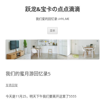
跃龙&宝卡の点点滴滴
我们爱的回忆录 i.HYL.ME
跳
菜单
至
内
容
我们的蜜月游回忆录5
发表回复
今天是11月25，明天下午我们要离开这里了5555