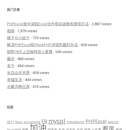
热门文章
PHPExcel类中读取Excel文件相关函数和使用方法
- 3,887 views
相册
- 1,876 views
嫂子与小姑子
- 730 views
解决PHPExcel和ThinkPHP冲突的最好办法
- 658 views
团购78元上岛咖啡双人套餐
- 566 views
最近
- 466 views
关于
- 464 views
长白山天池游
- 458 views
幸福生活
- 444 views
北戴河两日游
- 416 views
标签
mysql
FB
PHPExcel
2011
Auto_increment
mysqldump
swoole
加油
看房
ThinkPHP
函数
回老家
天池
对不起
总结
旅游
火车票
转编