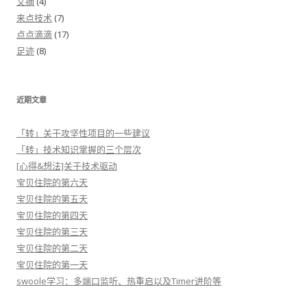
文摘
(4)
来点技术
(7)
点点滴滴
(17)
足迹
(8)
近期文章
「转」关于攻坚性项目的一些建议
「转」技术知识掌握的三个层次
[心得&想法]关于技术驱动
宝贝住院的第六天
宝贝住院的第五天
宝贝住院的第四天
宝贝住院的第三天
宝贝住院的第二天
宝贝住院的第一天
swoole学习：多端口监听、热重启以及Timer进阶等