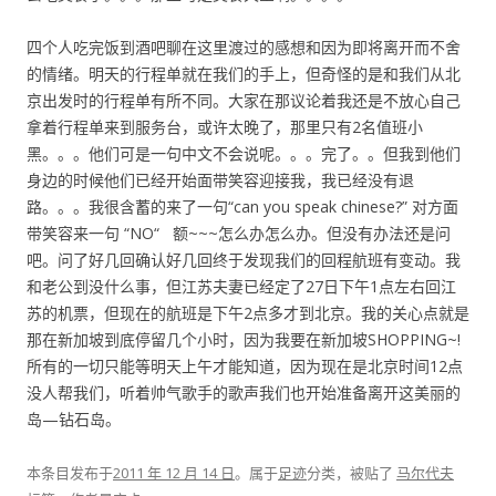
四个人吃完饭到酒吧聊在这里渡过的感想和因为即将离开而不舍
的情绪。明天的行程单就在我们的手上，但奇怪的是和我们从北
京出发时的行程单有所不同。大家在那议论着我还是不放心自己
拿着行程单来到服务台，或许太晚了，那里只有2名值班小
黑。。。他们可是一句中文不会说呢。。。完了。。但我到他们
身边的时候他们已经开始面带笑容迎接我，我已经没有退
路。。。我很含蓄的来了一句“can you speak chinese?” 对方面
带笑容来一句 “NO“ 额~~~怎么办怎么办。但没有办法还是问
吧。问了好几回确认好几回终于发现我们的回程航班有变动。我
和老公到没什么事，但江苏夫妻已经定了27日下午1点左右回江
苏的机票，但现在的航班是下午2点多才到北京。我的关心点就是
那在新加坡到底停留几个小时，因为我要在新加坡SHOPPING~!
所有的一切只能等明天上午才能知道，因为现在是北京时间12点
没人帮我们，听着帅气歌手的歌声我们也开始准备离开这美丽的
岛—钻石岛。
本条目发布于
2011 年 12 月 14 日
。属于
足迹
分类，被贴了
马尔代夫